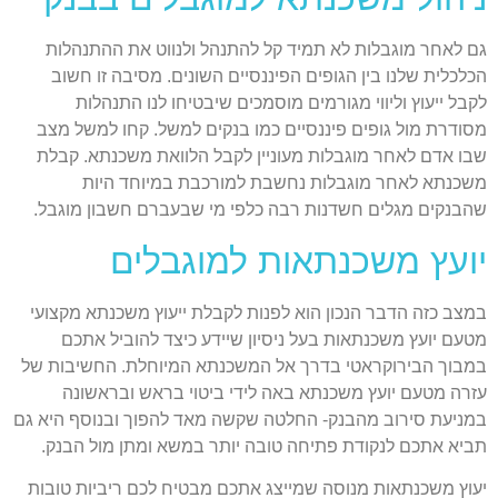
גם לאחר מוגבלות לא תמיד קל להתנהל ולנווט את ההתנהלות
הכלכלית שלנו בין הגופים הפיננסיים השונים. מסיבה זו חשוב
לקבל ייעוץ וליווי מגורמים מוסמכים שיבטיחו לנו התנהלות
מסודרת מול גופים פיננסיים כמו בנקים למשל. קחו למשל מצב
שבו אדם לאחר מוגבלות מעוניין לקבל הלוואת משכנתא. קבלת
משכנתא לאחר מוגבלות נחשבת למורכבת במיוחד היות
שהבנקים מגלים חשדנות רבה כלפי מי שבעברם חשבון מוגבל.
יועץ משכנתאות למוגבלים
במצב כזה הדבר הנכון הוא לפנות לקבלת ייעוץ משכנתא מקצועי
מטעם יועץ משכנתאות בעל ניסיון שיידע כיצד להוביל אתכם
במבוך הבירוקראטי בדרך אל המשכנתא המיוחלת. החשיבות של
עזרה מטעם יועץ משכנתא באה לידי ביטוי בראש ובראשונה
במניעת סירוב מהבנק- החלטה שקשה מאד להפוך ובנוסף היא גם
תביא אתכם לנקודת פתיחה טובה יותר במשא ומתן מול הבנק.
יעוץ משכנתאות מנוסה שמייצג אתכם מבטיח לכם ריביות טובות