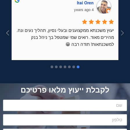
Itai Oren
4 years ago
יעוץ משכנתא ממקצוענים ובעלי נסיון, תהליך נעים ונח. 
מהירים מאוד. רואים שמי שמטפל בך ניהל בנק 
למשכנתאות! תודה רבה 😁
טרקטיבים ועד לכניסתינו 
לבית החדש המיועד . אני ממליצה בחום שווה כל מחיר 
לקבלת ייעוץ מלאו פרטיכם